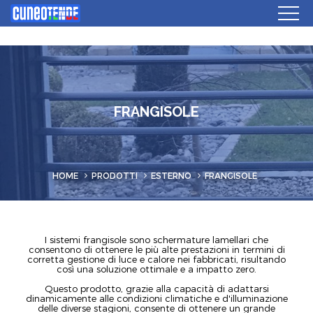
FRANGISOLE
HOME
PRODOTTI
ESTERNO
FRANGISOLE
I sistemi frangisole sono schermature lamellari che
consentono di ottenere le più alte prestazioni in termini di
corretta gestione di luce e calore nei fabbricati, risultando
così una soluzione ottimale e a impatto zero.
Questo prodotto, grazie alla capacità di adattarsi
dinamicamente alle condizioni climatiche e d'illuminazione
delle diverse stagioni, consente di ottenere un grande