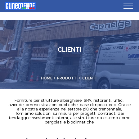
CLIENTI
HOME
PRODOTTI
CLIENTI
Forniture per strutture alberghiere, SPA, ristoranti, uffici,
aziende, amministrazioni pubbliche, case di riposo, ecc. Grazie
alla nostra esperienza nel settore più che trentennale,
forniamo soluzioni su misura per progetti contract, dai
tendaggi e rivestimenti interni, alle strutture da esterno come
pergolati e bioclimatiche.