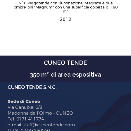
N° 6 Pergotende con illuminazione integrata e due
ombrelloni "Magnum" con una superficie coperta di 190
2
m
2012
CUNEO TENDE
350 m² di area espositiva
CUNEO TENDE S.N.C.
Sede di Cuneo
Via Canubia, 6/8
Madonna dell'Olmo - CUNEO
Tel. 0171 411774
e-mail: staff@cuneotende.com
P.IVA: 02133240040